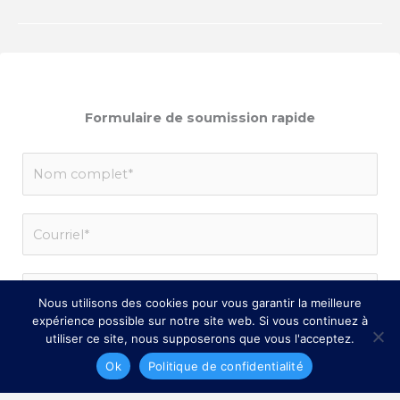
Formulaire de soumission rapide
N
a
m
E
e
m
*
a
P
i
Nous utilisons des cookies pour vous garantir la meilleure
h
l
expérience possible sur notre site web. Si vous continuez à
o
*
utiliser ce site, nous supposerons que vous l'acceptez.
S
n
u
Ok
Politique de confidentialité
e
j
*